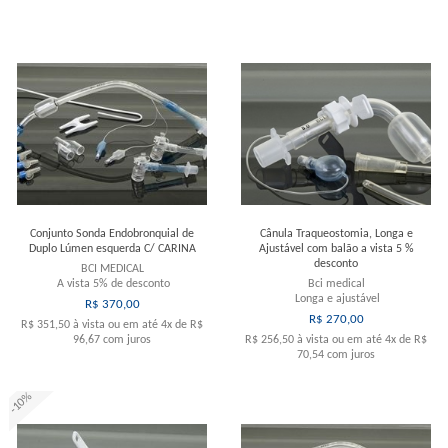
MENOR PREÇO
MAIOR PREÇO
A - Z
Conjunto Sonda Endobronquial de
Cânula Traqueostomia, Longa e
Duplo Lúmen esquerda C/ CARINA
Ajustável com balão a vista 5 %
desconto
BCI MEDICAL
A vista 5% de desconto
Bci medical
Longa e ajustável
R$ 370,00
R$ 270,00
R$ 351,50
à vista ou em até
4x
de
R$
96,67
com juros
R$ 256,50
à vista ou em até
4x
de
R$
70,54
com juros
-10%
Comprar
Comprar