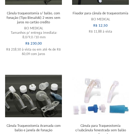
Cânula traqueostomia s/ balão, com
Fixador para cânula de traqueostomia
fonação (Tipo Biesalski) 2 vezes sem
BCI MEDICAL
juros no cartão credito
R$ 12,50
BCI MEDICAL
R$ 11,88
à vista
Tamanhos p/ entrega imediata:
8,0/9,0 /10 mm
R$ 230,00
R$ 218,50
à vista ou em até
4x
de
R$
60,09
com juros
Comprar
Esgotado
Cânula Traqueostomia Aramada com
Cânula para Traqueostomia
balão e janela de fonação
c/subcânula fenestrada sem balão