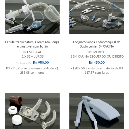
Cânula traqueostomia aramada, longa
Conjunto Sonda Endobronquial de
e ajustável com balão
Duplo Lúmen S/ CARINA
BCI MEDICAL
BCI MEDICAL
2 X SEM JUROS
SEM CARINA ESQUERDO OU DIREITO
R$ 980,00
R$ 450,00
R$ 1.100,00
R$ 931,00
à vista ou em até
4x
de
R$
R$ 427,50
à vista ou em até
4x
de
R$
256,05
com juros
117,57
com juros
Comprar
Comprar